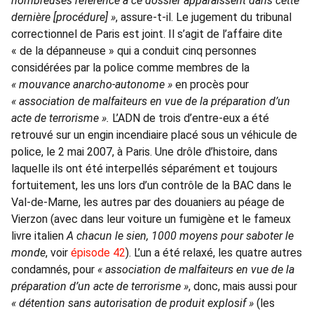
nombreuses référence à ce dossier apparaissent dans cette
dernière [procédure] »
, assure-t-il. Le jugement du tribunal
correctionnel de Paris est joint. Il s’agit de l’affaire dite
« de la dépanneuse » qui a conduit cinq personnes
considérées par la police comme membres de la
« mouvance anarcho-autonome »
en procès pour
« association de malfaiteurs en vue de la préparation d’un
acte de terrorisme ».
L’ADN de trois d’entre-eux a été
retrouvé sur un engin incendiaire placé sous un véhicule de
police, le 2 mai 2007, à Paris. Une drôle d’histoire, dans
laquelle ils ont été interpellés séparément et toujours
fortuitement, les uns lors d’un contrôle de la BAC dans le
Val-de-Marne, les autres par des douaniers au péage de
Vierzon (avec dans leur voiture un fumigène et le fameux
livre italien
A chacun le sien, 1000 moyens pour saboter le
monde
, voir
épisode 42
). L’un a été relaxé, les quatre autres
condamnés, pour
« association de malfaiteurs en vue de la
préparation d’un acte de terrorisme »
, donc, mais aussi pour
« détention sans autorisation de produit explosif »
(les