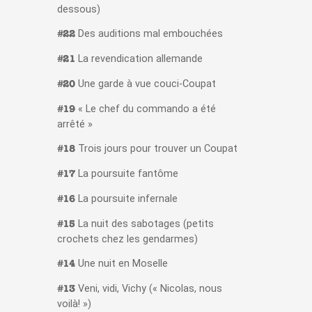
dessous)
Des auditions mal embouchées
#22
La revendication allemande
#21
Une garde à vue couci-Coupat
#20
« Le chef du commando a été
#19
arrêté »
Trois jours pour trouver un Coupat
#18
La poursuite fantôme
#17
La poursuite infernale
#16
La nuit des sabotages (petits
#15
crochets chez les gendarmes)
Une nuit en Moselle
#14
Veni, vidi, Vichy (« Nicolas, nous
#13
voilà! »)