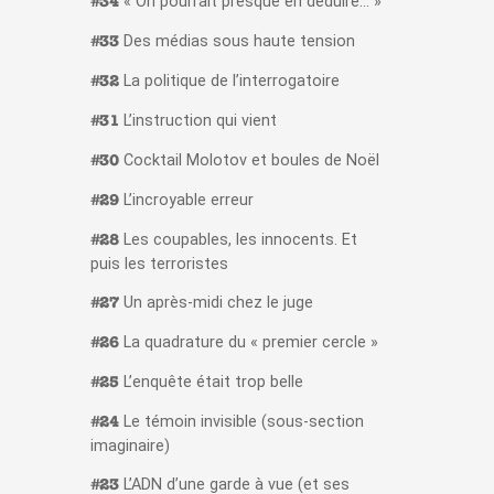
« On pourrait presque en déduire… »
#34
Des médias sous haute tension
#33
La politique de l’interrogatoire
#32
L’instruction qui vient
#31
Cocktail Molotov et boules de Noël
#30
L’incroyable erreur
#29
Les coupables, les innocents. Et
#28
puis les terroristes
Un après-midi chez le juge
#27
La quadrature du « premier cercle »
#26
L’enquête était trop belle
#25
Le témoin invisible (sous-section
#24
imaginaire)
L’ADN d’une garde à vue (et ses
#23