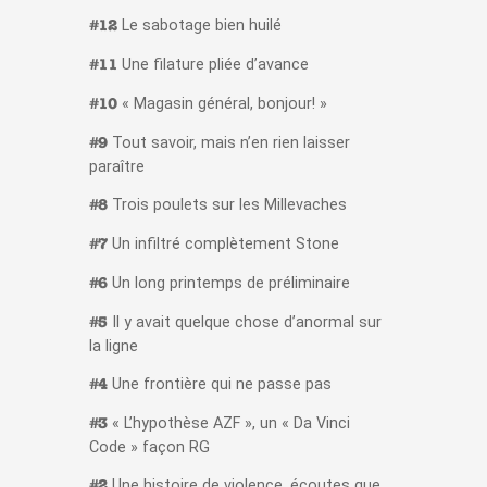
Le sabotage bien huilé
#12
Une filature pliée d’avance
#11
« Magasin général, bonjour! »
#10
Tout savoir, mais n’en rien laisser
#9
paraître
Trois poulets sur les Millevaches
#8
Un infiltré complètement Stone
#7
Un long printemps de préliminaire
#6
Il y avait quelque chose d’anormal sur
#5
la ligne
Une frontière qui ne passe pas
#4
« L’hypothèse AZF », un « Da Vinci
#3
Code » façon RG
Une histoire de violence, écoutes que
#2