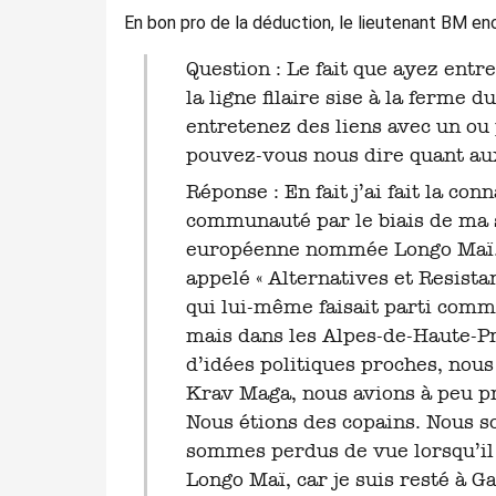
En bon pro de la déduction, le lieutenant BM en
Question : Le fait que ayez entretenu une conversation téléphonique avec
la ligne filaire sise à la ferme
entretenez des liens avec un ou 
pouvez-vous nous dire quant aux 
Réponse : En fait j’ai fait la c
communauté par le biais de ma s
européenne nommée Longo Maï. En
appelé « Alternatives et Resista
qui lui-même faisait parti com
mais dans les Alpes-de-Haute-
d’idées politiques proches, nou
Krav Maga, nous avions à peu p
Nous étions des copains. Nous s
sommes perdus de vue lorsqu’il s
Longo Maï, car je suis resté à Ga