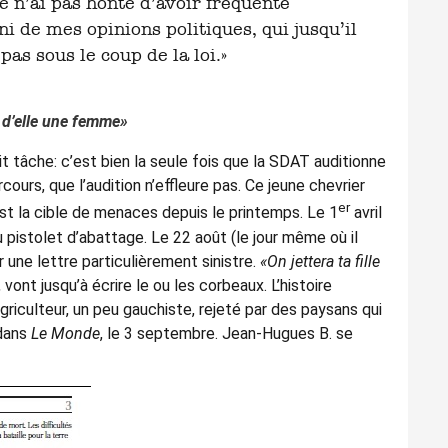
je n’ai pas honte d’avoir fréquenté
i de mes opinions politiques, qui jusqu’il
as sous le coup de la loi.»
it d’elle une femme»
ait tâche: c’est bien la seule fois que la SDAT auditionne
ours, que l’audition n’effleure pas. Ce jeune chevrier
er
est la cible de menaces depuis le printemps. Le 1
avril
 pistolet d’abattage. Le 22 août (le jour même où il
r une lettre particulièrement sinistre.
«On jettera ta fille
, vont jusqu’à écrire le ou les corbeaux. L’histoire
griculteur, un peu gauchiste, rejeté par des paysans qui
 dans
Le Monde
, le 3 septembre. Jean-Hugues B. se