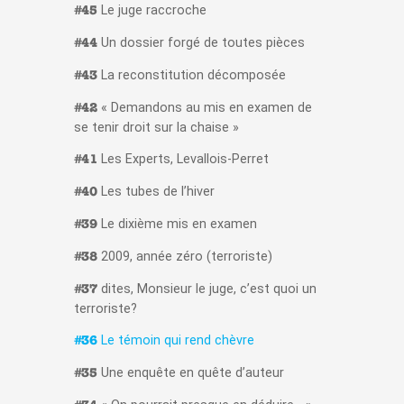
Le juge raccroche
#45
Un dossier forgé de toutes pièces
#44
La reconstitution décomposée
#43
« Demandons au mis en examen de
#42
se tenir droit sur la chaise »
Les Experts, Levallois-Perret
#41
Les tubes de l’hiver
#40
Le dixième mis en examen
#39
2009, année zéro (terroriste)
#38
dites, Monsieur le juge, c’est quoi un
#37
terroriste?
Le témoin qui rend chèvre
#36
Une enquête en quête d’auteur
#35