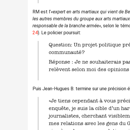
RM est l’
«expert en arts martiaux qui vient de Be
les autres membres du groupe aux arts martiaux
responsable de la branche armée»
, selon le tém
24
). Le policier poursuit:
Question: Un projet politique présidait donc à l’existence de cette
communauté?
Réponse : Je ne souhaiterais pa
relèvent selon moi des opinions
Puis Jean-Hugues B. termine sur une précision é
«Je tiens cependant à vous préciser que depuis la médiatisation de cette
enquête, je suis la cible d’un h
journalistes, cherchant visiblem
mes relations avec les gens du Go