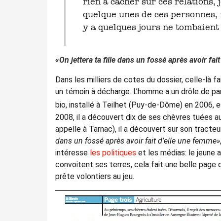
rien à cacher sur ces relations, 
quelque unes de ces personnes, n
y a quelques jours ne tombaient p
«On jettera ta fille dans un fossé après avoir fa
Dans les milliers de cotes du dossier, celle-là f
un témoin à décharge. L’homme a un drôle de parc
bio, installé à Teilhet (Puy-de-Dôme) en 2006, 
2008, il a découvert dix de ses chèvres tuées au
appelle à Tarnac), il a découvert sur son tracteu
dans un fossé après avoir fait d’elle une femme»
intéresse
les politiques
et les médias: le jeune a
convoitent ses terres, cela fait une belle page
prête volontiers au jeu.